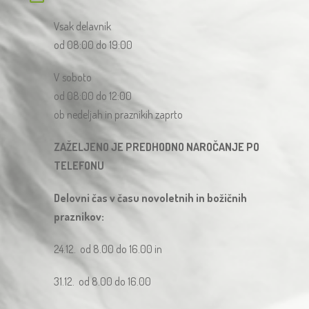
Vsak delavnik
od 08:00 do 19:00
V soboto
od 08:00 do 12:00
ob nedeljah in praznikih zaprto
ZAŽELJENO JE PREDHODNO NAROČANJE PO
TELEFONU
Delovni čas v času novoletnih in božičnih
praznikov:
24.12. od 8.00 do 16.00 in
31.12. od 8.00 do 16.00