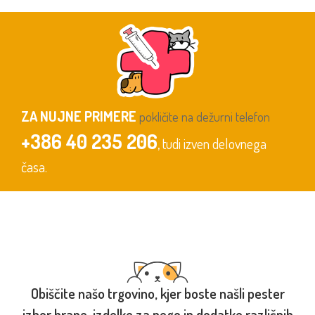
ZA NUJNE PRIMERE
pokličite na dežurni telefon
+386 40 235 206
, tudi izven delovnega
časa.
Obiščite našo trgovino, kjer boste našli pester
izbor hrane, izdelke za nego in dodatke različnih