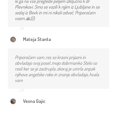
ki ga na vse preglede peljem izključno k dr
Plevnikovi. Smo se vozili k njjim iz Ljubljane in se
sedaj iz Bevk in mi ni nikoli odveč. Priporočam
vsem 🙏🏻
Mateja Stanta
Priporočam vam..res so krasni prijazni in
obvladajo svoj posel..mojo dobrmanko Stelo so
resil ker se je zastrupla..skoraj je umrla anpak
njihove angelske roke in znanje obvladajo..hvala
vam
Vesna Gajic