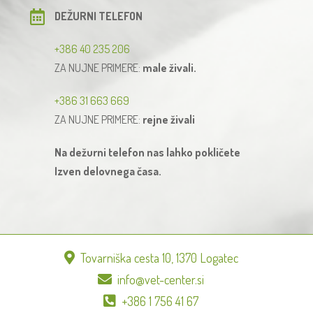
DEŽURNI TELEFON
+386 40 235 206
ZA NUJNE PRIMERE:
male živali.
+386 31 663 669
ZA NUJNE PRIMERE:
rejne živali
Na dežurni telefon nas lahko pokličete
Izven delovnega časa.
Tovarniška cesta 10, 1370 Logatec
info@vet-center.si
+386 1 756 41 67