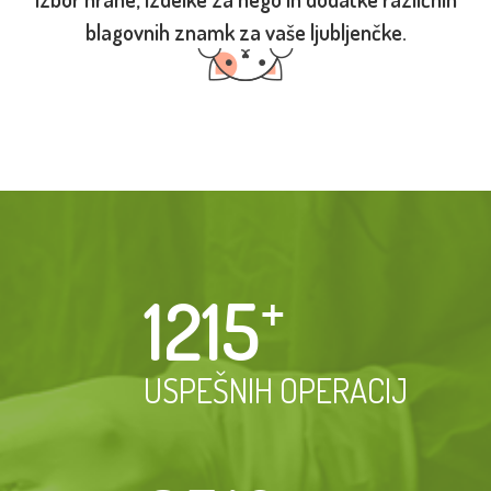
blagovnih znamk za vaše ljubljenčke.
1215
⁺
USPEŠNIH OPERACIJ