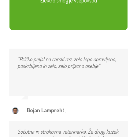
Elektro smog je vsepovsod
“Psičko peljal na carski rez, zelo lepo opravljeno,
poskrbljeno in zelo, zelo prijazno osebje”
Bojan Lampreht
,
Sočutna in strokovna veterinarka. Že drugi kužek,