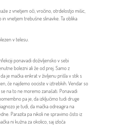
aže z vnetjem oči, vročino, otrdelostjo mišic,
ko in vnetjem trebušne slinavke. Ta oblika
lezen v telesu.
nfekciji ponavadi doživljensko v sebi
enutne bolezni ali že od prej. Samo z
 je mačka enkrat v življenu prišla v stik s
en, če najdemo oociste v iztrebkih. Vendar so
a se na to ne moremo zanašati. Ponavadi
o pomembno pa je, da izključimo tudi druge
 diagnozo je tudi, da mačka odreagira na
ne. Parazita pa nikoli ne spravimo čisto iz
ka ni kužna za okolico, saj izloča