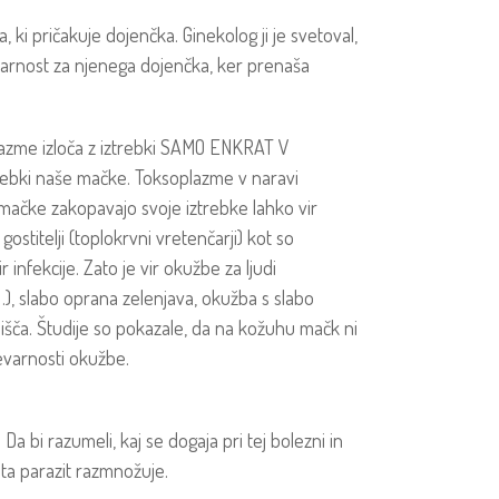
ki pričakuje dojenčka. Ginekolog ji je svetoval,
varnost za njenega dojenčka, ker prenaša
azme izloča z iztrebki SAMO ENKRAT V
trebki naše mačke. Toksoplazme v naravi
 mačke zakopavajo svoje iztrebke lahko vir
stitelji (toplokrvni vretenčarji) kot so
r infekcije. Zato je vir okužbe za ljudi
…), slabo oprana zelenjava, okužba s slabo
nišča. Študije so pokazale, da na kožuhu mačk ni
evarnosti okužbe.
 bi razumeli, kaj se dogaja pri tej bolezni in
ta parazit razmnožuje.