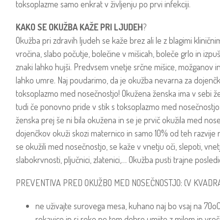
toksoplazme samo enkrat v življenju po prvi infekciji.
KAKO SE OKUŽBA KAŽE PRI LJUDEH
?
Okužba pri zdravih ljudeh se kaže brez ali le z blagimi kliničn
vročina, slabo počutje, bolečine v mišicah, boleče grlo in izpuš
znaki lahko hujši. Predvsem vnetje srčne mišice, možganov in 
lahko umre. Naj poudarimo, da je okužba nevarna za dojenčk
toksoplazmo med nosečnostjo! Okužena ženska ima v sebi že p
tudi če ponovno pride v stik s toksoplazmo med nosečnostjo
ženska prej še ni bila okužena in se je prvič okužila med n
dojenčkov okuži skozi maternico in samo 10% od teh razvije r
se okužili med nosečnostjo, se kaže v vnetju oči, slepoti, vnet
slabokrvnosti, pljučnici, zlatenici,… Okužba pusti trajne posledi
PREVENTIVA PRED OKUŽBO MED NOSEČNOSTJO: (V KVADR
ne uživajte surovega mesa, kuhano naj bo vsaj na 70oC,
rokavice in si roke po tem dobro umijte z milom in vr