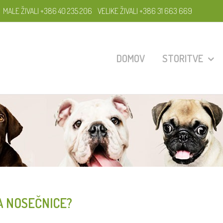
MALE ŽIVALI +386 40 235 206
VELIKE ŽIVALI +386 31 663 669
DOMOV
STORITVE
A NOSEČNICE?