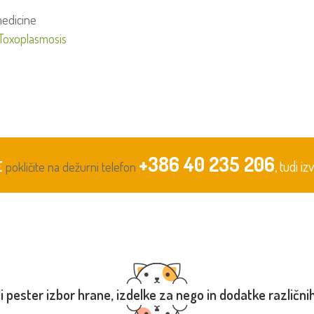
medicine
Toxoplasmosis
+386 40 235 206
E
, tudi i
pokličite na dežurni telefon
li pester izbor hrane, izdelke za nego in dodatke različn