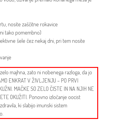
tu, nosite zaščitne rokavice
 in ni tako pomembno)
fektivne šele čez nekaj dni, pri tem nosite
 vanje
zelo majhna, zato ni nobenega razloga, da jo
SAMO ENKRAT V ŽIVLJENJU – PO PRVI
 KUŽNI. MAČKE SO ZELO ČISTE IN NA NJIH NE
 OKUŽITI. Ponovno izločanje oocist
zdravila, ki slabijo imunski sistem
o.