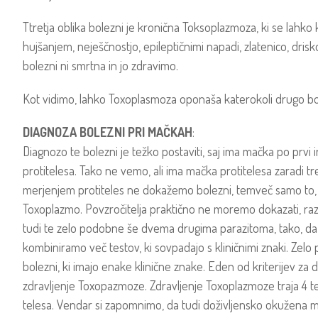
Ttretja oblika bolezni je kronična Toksoplazmoza, ki se lahko k
hujšanjem, neješčnostjo, epileptičnimi napadi, zlatenico, dris
bolezni ni smrtna in jo zdravimo.
Kot vidimo, lahko Toxoplasmoza oponaša katerokoli drugo bo
DIAGNOZA BOLEZNI PRI MAČKAH
:
Diagnozo te bolezni je težko postaviti, saj ima mačka po prvi i
protitelesa. Tako ne vemo, ali ima mačka protitelesa zaradi tr
merjenjem protiteles ne dokažemo bolezni, temveč samo to, da
Toxoplazmo. Povzročitelja praktično ne moremo dokazati, raz
tudi te zelo podobne še dvema drugima parazitoma, tako, d
kombiniramo več testov, ki sovpadajo s kliničnimi znaki. Zel
bolezni, ki imajo enake klinične znake. Eden od kriterijev za
zdravljenje Toxopazmoze. Zdravljenje Toxoplazmoze traja 4 ted
telesa. Vendar si zapomnimo, da tudi doživljensko okužena mač