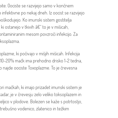
zoite. Oociste se razvijejo samo v končnem
jo infektivne po nekaj dneh. Iz oocist se razvijejo
ih poškodujejo. Ko imunski sistem gostitelja
 ki ostanejo v tkivih â€“ to je v mišicah,
S kontaminiranim mesom povzroči infekcijo. Za
oksoplazma.
lazme, ki počivajo v mišjih mišicah. Infekcija
 10-20% mačk ima prehodno drisko 1-2 tedna,
ko najde oociste Toxoplazme. To je črevesna
 pri mačkah, ki imajo prizadet imunski sistem je
adar, je v črevesju zelo veliko toksoplazem in
teljico v plodove. Bolezen se kaže s potrtostjo,
trebušno vodenico, zlatenico in težkim