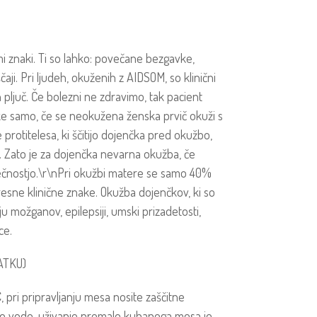
imi znaki. Ti so lahko: povečane bezgavke,
čaji. Pri ljudeh, okuženih z AIDSOM, so klinični
pljuč. Če bolezni ne zdravimo, tak pacient
e samo, če se neokužena ženska prvič okuži s
rotitelesa, ki ščitijo dojenčka pred okužbo,
. Zato je za dojenčka nevarna okužba, če
osečnostjo.\r\nPri okužbi matere se samo 40%
esne klinične znake. Okužba dojenčkov, ki so
ju možganov, epilepsiji, umski prizadetosti,
ce.
ATKU)
 pri pripravljanju mesa nosite zaščitne
očo vodo, uživanje premalo kuhanega mesa je