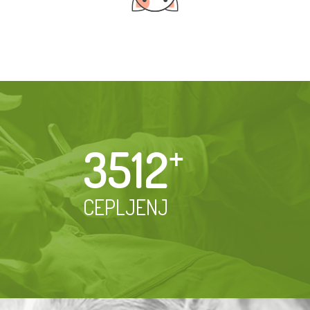
3512
⁺
CEPLJENJ