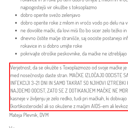
najpogostejši vir okužbe s toksoplazmo
dobro operite svežo zelenjavo
dobro operite roke z milom in vročo vodo po delu na vr
ne dovolite mački, da lovi miši (to bo sicer zelo težko
dnevno čistite mačje stranišče, saj oociste postanejo in
rokavice in si dobro umijte roke
pokrivajte otroške peskovnike, da mačke ne iztrebljajo
Verjetnost, da se okužite s Toxoplazmozo od svoje mačke je 
med nosečnostjo daste stran. MAČKE IZLOČAJO OOCISTE 
INFEKCIJI 3-21 DNI IN SAMO TAKRAT SO NJIHOVI IZTREBKI
NAJDEMO OOCIST, ZATO SE Z DOTIKANJEM MAČKE NE MORETE
kasneje v življenju je zelo redko, tudi pri mačkah, ki dobivajo 
(kortikosteroide) ali so okužene z mačjim AIDS-em ali levkoz
Mateja Plevnik, DVM