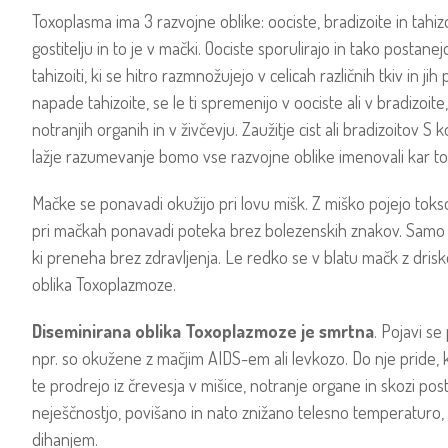
Toxoplasma ima 3 razvojne oblike: oociste, bradizoite in tahi
gostitelju in to je v mački. Oociste sporulirajo in tako postane
tahizoiti, ki se hitro razmnožujejo v celicah različnih tkiv in j
napade tahizoite, se le ti spremenijo v oociste ali v bradizoite,
notranjih organih in v živčevju. Zaužitje cist ali bradizoitov 
lažje razumevanje bomo vse razvojne oblike imenovali kar t
Mačke se ponavadi okužijo pri lovu mišk. Z miško pojejo toksop
pri mačkah ponavadi poteka brez bolezenskih znakov. Samo
ki preneha brez zdravljenja. Le redko se v blatu mačk z dris
oblika Toxoplazmoze.
Diseminirana oblika Toxoplazmoze je smrtna
. Pojavi se
npr. so okužene z mačjim AIDS-em ali levkozo. Do nje pride, k
te prodrejo iz črevesja v mišice, notranje organe in skozi pos
neješčnostjo, povišano in nato znižano telesno temperaturo, 
dihanjem.