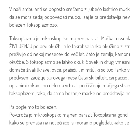
V naši ambulanti se pogosto srečamo z ljubečo lastnico mucka, 
da se mora sedaj odpovedati mucku, saj le ta predstavlja ne
bolezen Toksoplazmozo.
Toksoplazma je mikroskopsko majhen parazit. Mačka toksopl
ŽIVLJENJU po prvi okužbi in le takrat se lahko okužimo z iz
preživijo od nekaj mesecev do več let. Zato je zemlja, kamor
okužbe. S toksoplazmo se lahko okuži človek in drugi vmesni go
domače živali (krave, ovce, prašiči,… in miši), ki so tudi lahko vi
predvsem zaužitje surovega mesa (tatarski biftek, carpaccio,
opranimi rokami po delu na vrtu ali po čiščenju mačjega stra
toksoplazem, tako, da samo božanje mačke ne predstavlja n
Pa poglejmo to bolezen.
Povzroča jo mikroskopsko majhen parazit Toxoplasma gondii. Da
kako se prenaša na nosečnice, si moramo pogledati, kako se 