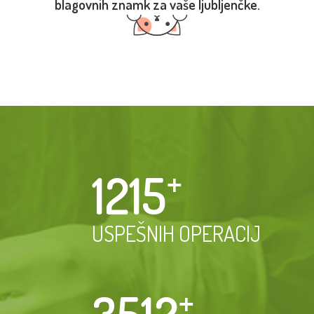
blagovnih znamk za vaše ljubljenčke.
1215
⁺
USPEŠNIH OPERACIJ