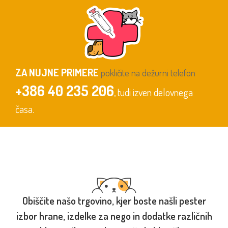
ZA NUJNE PRIMERE
pokličite na dežurni telefon
+386 40 235 206
, tudi izven delovnega
časa.
Obiščite našo trgovino, kjer boste našli pester
izbor hrane, izdelke za nego in dodatke različnih