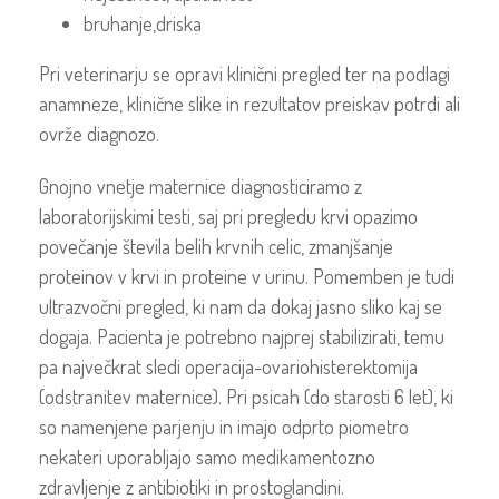
bruhanje,driska
Pri veterinarju se opravi klinični pregled ter na podlagi
anamneze, klinične slike in rezultatov preiskav potrdi ali
ovrže diagnozo.
Gnojno vnetje maternice diagnosticiramo z
laboratorijskimi testi, saj pri pregledu krvi opazimo
povečanje števila belih krvnih celic, zmanjšanje
proteinov v krvi in proteine v urinu. Pomemben je tudi
ultrazvočni pregled, ki nam da dokaj jasno sliko kaj se
dogaja. Pacienta je potrebno najprej stabilizirati, temu
pa največkrat sledi operacija-ovariohisterektomija
(odstranitev maternice). Pri psicah (do starosti 6 let), ki
so namenjene parjenju in imajo odprto piometro
nekateri uporabljajo samo medikamentozno
zdravljenje z antibiotiki in prostoglandini.