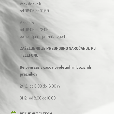
Vsak delavnik
od 08:00 do 19:00
V soboto
od 08:00 do 12:00
ob nedeljah in praznikih zaprto
ZAŽELJENO JE PREDHODNO NAROČANJE PO
TELEFONU
Delovni čas v času novoletnih in božičnih
praznikov:
24.12. od 8.00 do 16.00 in
31.12. od 8.00 do 16.00
DEŽURNI TELEFON