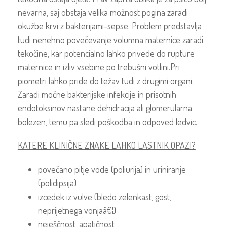
nevarna, saj obstaja velika možnost pogina zaradi
okužbe krvi z bakterijami-sepse. Problem predstavlja
tudi nenehno povečevanje volumna maternice zaradi
tekočine, kar potencialno lahko privede do rupture
maternice in izliv vsebine po trebušni votlini.Pri
piometri lahko pride do težav tudi z drugimi organi.
Zaradi močne bakterijske infekcije in prisotnih
endotoksinov nastane dehidracija ali glomerularna
bolezen, temu pa sledi poškodba in odpoved ledvic.
KATERE KLINIČNE ZNAKE LAHKO LASTNIK OPAZI?
povečano pitje vode (poliurija) in uriniranje
(polidipsija)
izcedek iz vulve (bledo zelenkast, gost,
neprijetnega vonjaâ€¦)
neješčnost, apatičnost