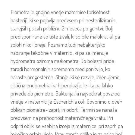
Piometra je gnojno vnetje maternice (prisotnost
bakterij), ki se pojavlja predvsem pri nesteriliziranih,
starejših psicah približno 2 meseca po gonitvi. Bolj
predisponirane so tiste živali, ki so bile malokrat ali pa
sploh nikoli breje. Poznamo tudi nebakterijsko
nabiranje tekočine v maternici, ki pa se imenuje
hydrometra oziroma mukometra. Do bolezni pride
zaradi hormonalnih sprememb med gonitvijo, ko
naraste progesteron. Stanje, ki se razvije, imenujemo
cistična endometrialna hiperplazije, le- ta pa lahko
privede do piometre. Bakterija, ki največkrat povzroči
vnetje v maternici je Escherichia coli. Govorimo o dveh
oblikah piometre- zaprti in odprti. Termin se nanaša
predvsem na prehodnost materničnega vratu. Pri
odprti obliki se vsebina izceja iz maternice, pri zaprti pa
tekočina ostaja ujeta. Prav zaprta oblika je za psico bolj